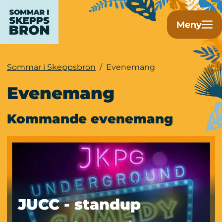
Meny
Sommar i Skeppsbron
/
Evenemang
Evenemang
Kommande evenemang
JUCC - standup