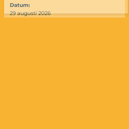
Datum:
29 augusti 2026
Tid:
kl. 16:00 – 23:59
Plats:
Syrgasvägen 4
Kostnad:
795 kr
Köp biljett