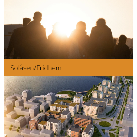
Solåsen/Fridhem