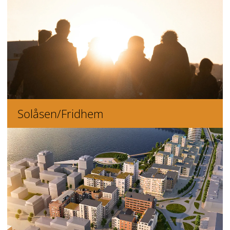
Solåsen/Fridhem