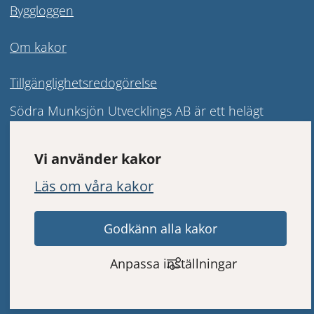
Byggloggen
Om kakor
Tillgänglighetsredogörelse
Södra Munksjön Utvecklings AB är ett helägt 
kommunalt bolag vars syfte är att leda och driva 
fram stadsomvandlingen i Södra Munksjöområdet. 
Vi använder kakor
Bolaget har ett samlat ansvar för frågorna inom 
Läs om våra kakor
området och ska genom samarbete och goda 
kontakter förverkliga det, av Jönköpings 
Godkänn alla kakor
kommunfullmäktige, fastslagna ramprogrammet.
Anpassa inställningar