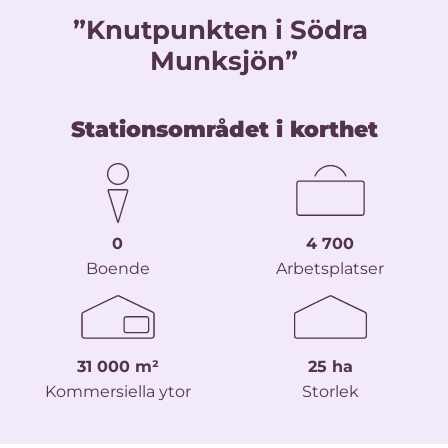
”Knutpunkten i Södra 
Munksjön”
Stationsområdet i korthet
0
4 700
Boende
Arbetsplatser
31 000 m²
25 ha
Kommersiella ytor
Storlek