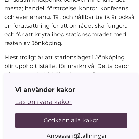
mesta; handel, förströelse, kontor, konferens 
och evenemang. Tät och hållbar trafik är också 
en förutsättning för att området ska fungera 
och för att knyta ihop stationsområdet med 
resten av Jönköping.
Mest troligt är att stationsläget i Jönköping 
blir upphöjt istället för marknivå. Detta beror 
på de stora höjdskillnader som finns runt 
Jönköping. En fördel med upphöjda spår är 
Vi använder kakor
att gator kan passera under dem vilket tillåter 
en sammanhängande stadsutveckling på 
Läs om våra kakor
bägge sidor om spåren.
Godkänn alla kakor
Tidplanen för området hänger till stor del på 
riksdags- och regeringsbeslut kring 
Anpassa inställningar