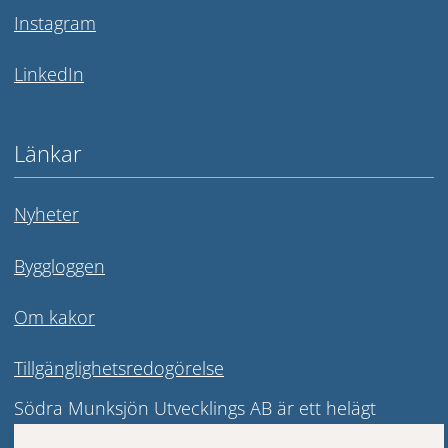
Länk till annan webbplats.
Instagram
Länk till annan webbplats.
LinkedIn
Länkar
Nyheter
Byggloggen
Om kakor
Tillgänglighetsredogörelse
Södra Munksjön Utvecklings AB är ett helägt 
kommunalt bolag vars syfte är att leda och driva 