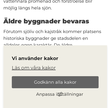
vattennära promenad och förströelse blir 
möjlig längs hela sjön.
Äldre byggnader bevaras
Förutom sjöliv och kajstråk kommer platsens 
historiska byggnader ge stadsdelen en 
alldeles egen karaktär. De äldre 
fabriksbyggnaderna bevaras och vävs 
Vi använder kakor
samman med moderna kontor- och 
bostadskvarter av nytänkande arkitektur. Ett 
Läs om våra kakor
exempel på det är det vita, runda 
Munksjötornet som snabbt blivit ett 
Godkänn alla kakor
landmärke för Munksjöstaden.
Anpassa inställningar
Grönskan är också en viktig förutsättning för 
att knyta ihop stadsdelen. Förutom mindre 