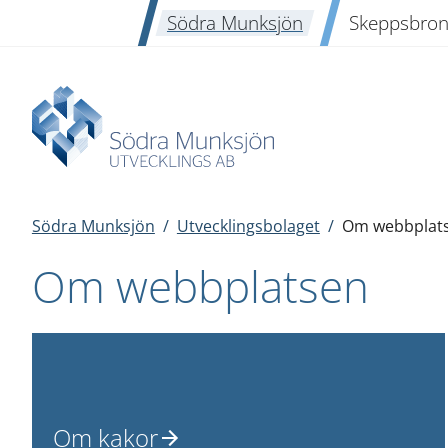
Södra Munksjön
Skeppsbro
Södra Munksjön
/
Utvecklingsbolaget
/
Om webbplat
Om webbplatsen
Om kakor