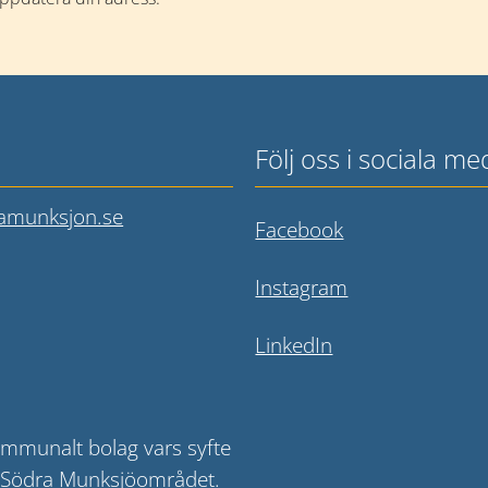
Följ oss i sociala me
amunksjon.se
Länk till annan
Facebook
Länk till annan
Instagram
Länk till annan w
LinkedIn
mmunalt bolag vars syfte 
i Södra Munksjöområdet. 