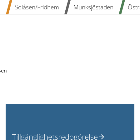
n
Solåsen/Fridhem
Munksjöstaden
Östr
sen
Tillgänglighetsredogörelse