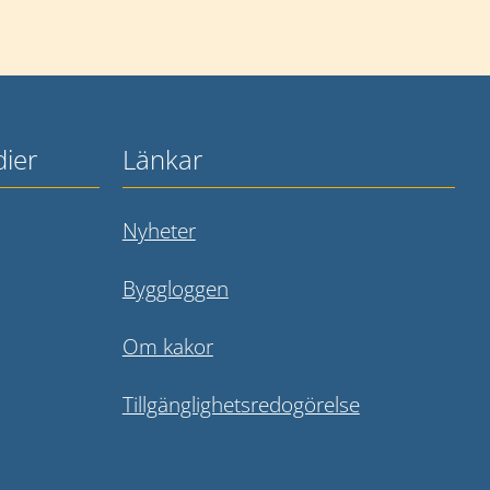
dier
Länkar
 webbplats.
Nyheter
 webbplats.
Byggloggen
ebbplats.
Om kakor
Tillgänglighetsredogörelse