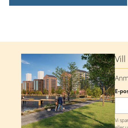
Mer information
Vil
Anmä
E-po
Vi spa
eller 