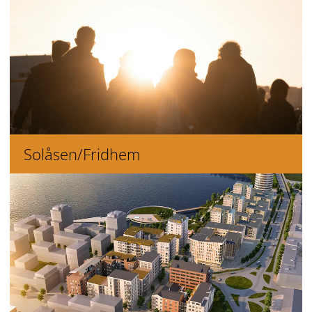
Solåsen/Fridhem