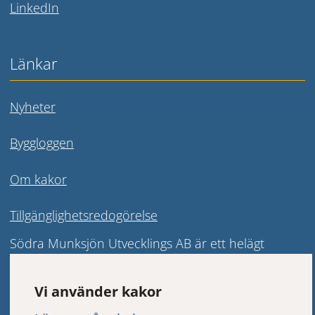
Länk till annan webbplats.
LinkedIn
Länkar
Nyheter
Byggloggen
Om kakor
Tillgänglighetsredogörelse
Södra Munksjön Utvecklings AB är ett helägt 
kommunalt bolag vars syfte är att leda och driva 
fram stadsomvandlingen i Södra Munksjöområdet. 
Vi använder kakor
Bolaget har ett samlat ansvar för frågorna inom 