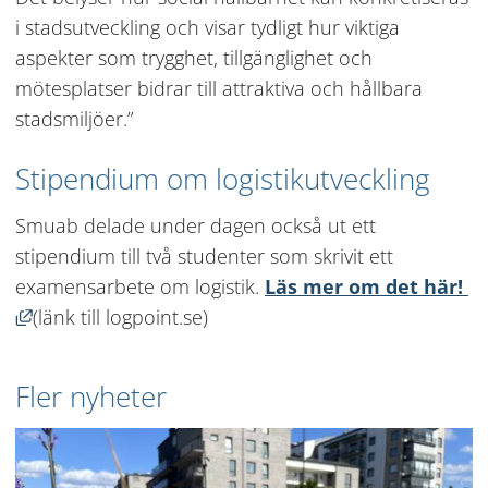
i stadsutveckling och visar tydligt hur viktiga 
aspekter som trygghet, tillgänglighet och 
mötesplatser bidrar till attraktiva och hållbara 
stadsmiljöer.”
Stipendium om logistikutveckling
Smuab delade under dagen också ut ett 
stipendium till två studenter som skrivit ett 
examensarbete om logistik. 
Läs mer om det här! 
Länk till annan webbplats, öppnas i nytt fönster.
(länk till logpoint.se)
Fler nyheter