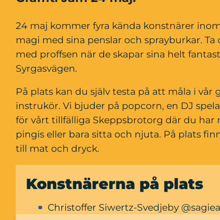
24 maj kommer fyra kända konstnärer inom st
magi med sina penslar och sprayburkar. Ta c
med proffsen när de skapar sina helt fantas
Syrgasvägen.
På plats kan du själv testa på att måla i vår
instrukör. Vi bjuder på popcorn, en DJ spela
för vårt tillfälliga Skeppsbrotorg där du har m
pingis eller bara sitta och njuta. På plats f
till mat och dryck.
Konstnärerna på plats
Christoffer Siwertz-Svedjeby @sagiea