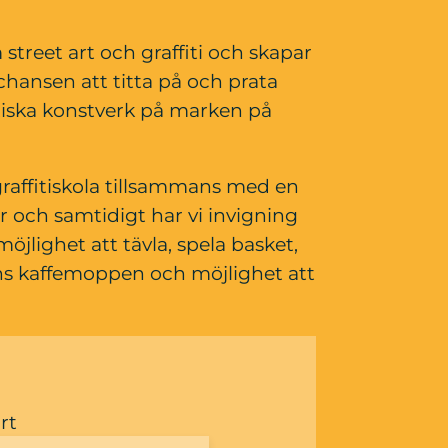
reet art och graffiti och skapar 
hansen att titta på och prata 
tiska konstverk på marken på 
 graffitiskola tillsammans med en 
r och samtidigt har vi invigning 
öjlighet att tävla, spela basket, 
inns kaffemoppen och möjlighet att 
rt