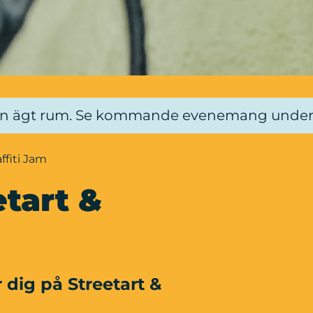
an ägt rum. Se kommande evenemang unde
ffiti Jam
art & 
ig på Streetart & 