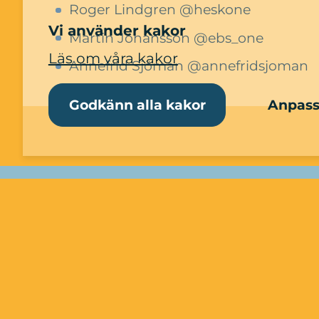
Roger Lindgren @heskone
Vi använder kakor
Martin Johansson @ebs_one
Läs om våra kakor
Annefrid Sjöman @annefridsjoman
Godkänn alla kakor
Anpassa
Mer information
Konserter och uto
Jönköping!
Sitt och njut eller röj loss ordent