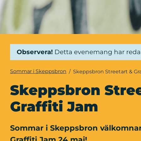
Observera!
Detta evenemang har red
Sommar i Skeppsbron
/
Skeppsbron Streetart & Gra
Skeppsbron Street
Graffiti Jam
Sommar i Skeppsbron välkomnar d
Graffiti Jam 24 maj!