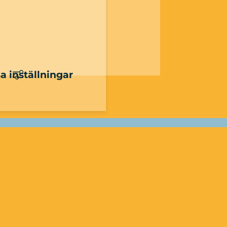
 inställningar
mhusfilm i 
ligt bland växtlighet, storslagna 