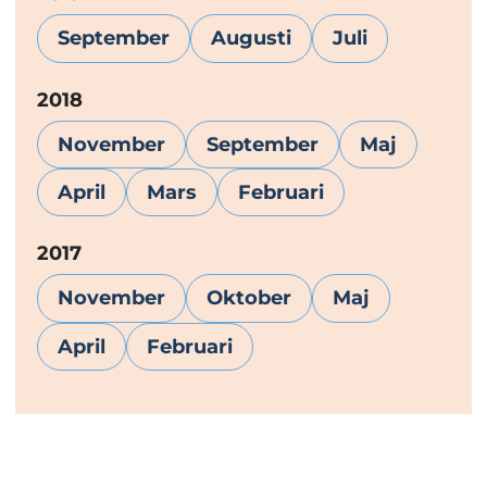
September
Augusti
Juli
År:
2018
November
September
Maj
April
Mars
Februari
År:
2017
November
Oktober
Maj
April
Februari