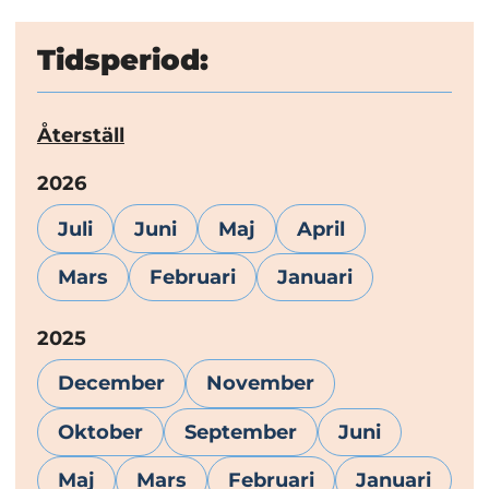
Tidsperiod:
Återställ
År:
2026
Juli
Juni
Maj
April
Mars
Februari
Januari
År:
2025
December
November
Oktober
September
Juni
Maj
Mars
Februari
Januari