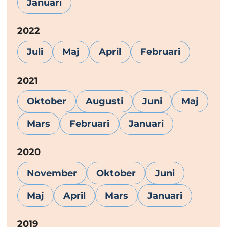
Januari
År:
2022
Juli
Maj
April
Februari
År:
2021
Oktober
Augusti
Juni
Maj
Mars
Februari
Januari
År:
2020
November
Oktober
Juni
Maj
April
Mars
Januari
År:
2019