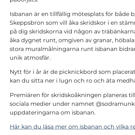
Isbanan är en tillfällig mötesplats för både 
Skeppsbron som vill åka skridskor i en stämn
på dig skridskorna vid någon av träbänkarna
åka dygnet runt, omgiven av granar, höbalar 
stora muralmålningarna runt isbanan bidrar 
unik atmosfär.
Nytt för i år är de picknickbord som placerats
kan du sitta ner i lugn och ro och äta med
Premiären för skridskoåkningen planeras till 
sociala medier under namnet @sodramunksj
uppdateringarna om isbanan.
Här kan du läsa mer om isbanan och vilka re