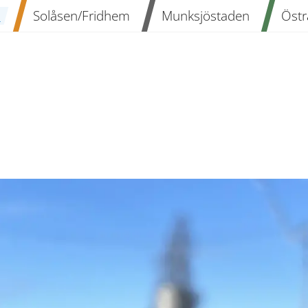
n
Solåsen/Fridhem
Munksjöstaden
Östr