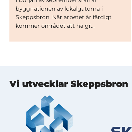
I början av september startar
byggnationen av lokalgatorna i
Skeppsbron. När arbetet är färdigt
kommer området att ha gr...
Mer information
Vi utvecklar Skeppsbron