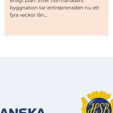
enligt plan. Efter två månaders
byggnation tar entreprenaden nu ett
fyra veckor lån...