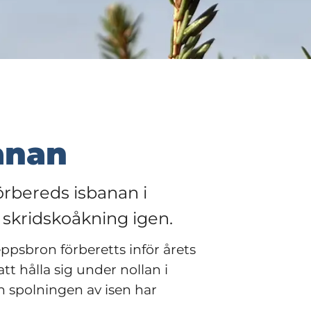
anan
örbereds isbanan i 
 skridskoåkning igen.
psbron förberetts inför årets 
t hålla sig under nollan i 
 spolningen av isen har 