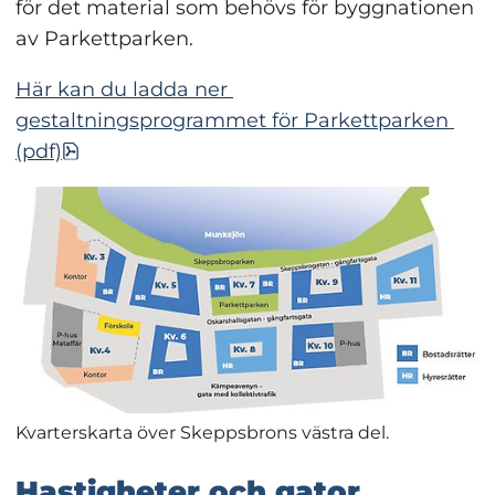
för det material som behövs för byggnationen 
av Parkettparken.
Här kan du ladda ner 
gestaltningsprogrammet för Parkettparken 
pdf, 64.8 MB, öppnas i nytt fönster.
(pdf)
Kvarterskarta över Skeppsbrons västra del.
Hastigheter och gator