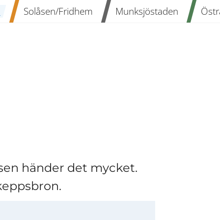
n
Solåsen/Fridhem
Munksjöstaden
Östr
en händer det mycket. 
Skeppsbron.