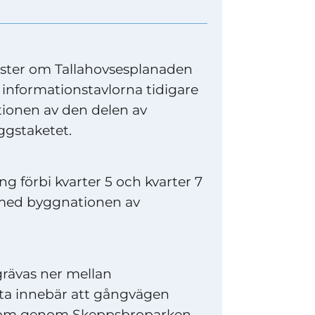
väster om Tallahovsesplanaden
informationstavlorna tidigare
tionen av den delen av
ggstaketet.
 förbi kvarter 5 och kvarter 7
 med byggnationen av
grävas ner mellan
ta innebär att gångvägen
 om genom Skeppsbroparken.