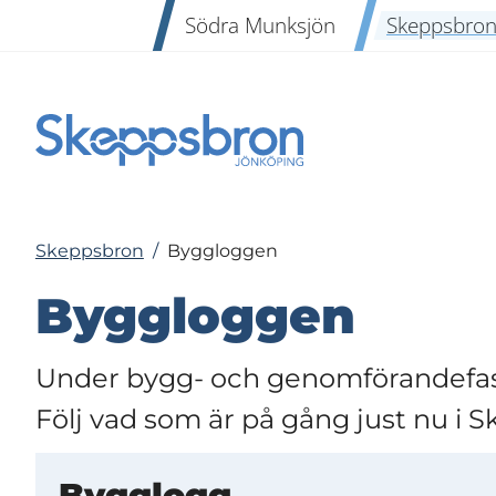
Södra Munksjön
Skeppsbro
Skeppsbron
/
Byggloggen
Byggloggen
Under bygg- och genomförandefas
Följ vad som är på gång just nu i 
Bygglogg