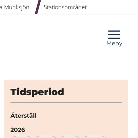
a Munksjön
Stationsområdet
Meny
Tidsperiod
Återställ
År:
2026