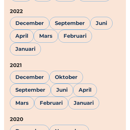
År:
2022
December
September
Juni
April
Mars
Februari
Januari
År:
2021
December
Oktober
September
Juni
April
Mars
Februari
Januari
År:
2020