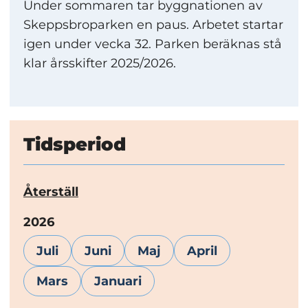
Under sommaren tar byggnationen av
Skeppsbroparken en paus. Arbetet startar
igen under vecka 32. Parken beräknas stå
klar årsskifter 2025/2026.
Tidsperiod
Återställ
År:
2026
Juli
Juni
Maj
April
Mars
Januari