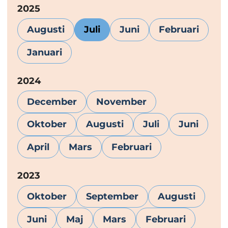
År:
2025
Augusti
Juli
Juni
Februari
Januari
År:
2024
December
November
Oktober
Augusti
Juli
Juni
April
Mars
Februari
År:
2023
Oktober
September
Augusti
Juni
Maj
Mars
Februari