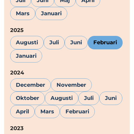
Juli
Juni
Maj
April
Mars
Januari
År:
2025
Augusti
Juli
Juni
Februari
Januari
År:
2024
December
November
Oktober
Augusti
Juli
Juni
April
Mars
Februari
År:
2023