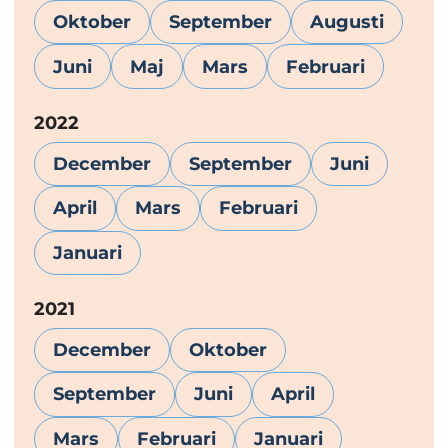
Oktober
September
Augusti
Juni
Maj
Mars
Februari
År:
2022
December
September
Juni
April
Mars
Februari
Januari
År:
2021
December
Oktober
September
Juni
April
Mars
Februari
Januari