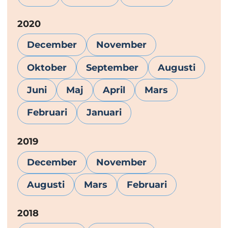
År:
2020
December
November
Oktober
September
Augusti
Juni
Maj
April
Mars
Februari
Januari
År:
2019
December
November
Augusti
Mars
Februari
År:
2018