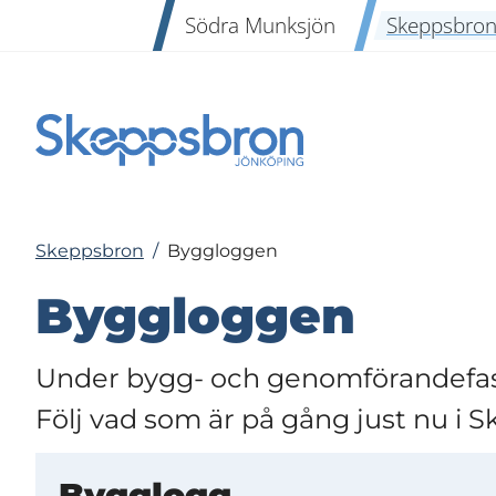
Södra Munksjön
Skeppsbro
Skeppsbron
/
Byggloggen
Byggloggen
Under bygg- och genomförandefas
Följ vad som är på gång just nu i 
Bygglogg