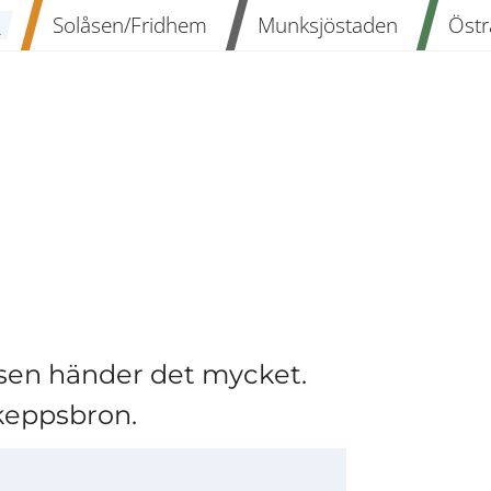
n
Solåsen/Fridhem
Munksjöstaden
Östr
en händer det mycket. 
Skeppsbron.