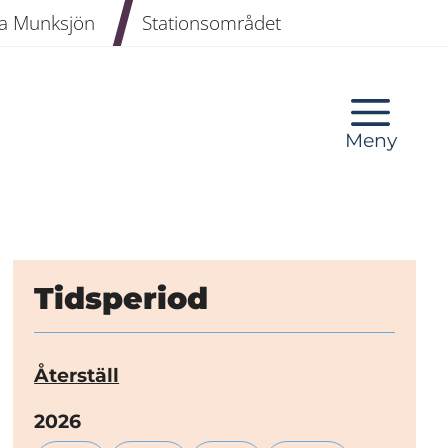
a Munksjön
Stationsområdet
Meny
Tidsperiod
Återställ
År:
2026