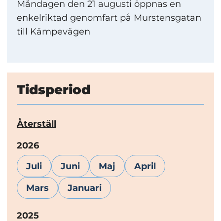
Måndagen den 21 augusti öppnas en
enkelriktad genomfart på Murstensgatan
till Kämpevägen
Tidsperiod
Återställ
År:
2026
Juli
Juni
Maj
April
Mars
Januari
År:
2025