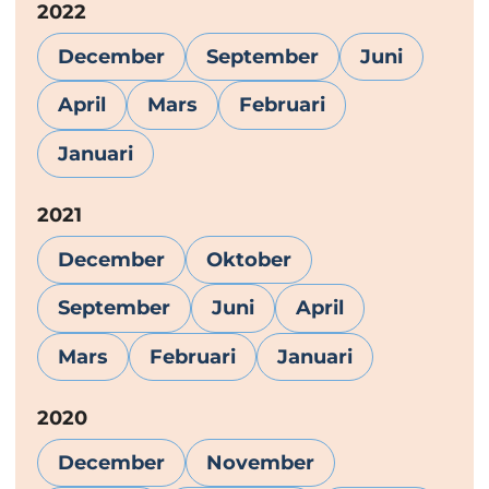
År:
2022
December
September
Juni
April
Mars
Februari
Januari
År:
2021
December
Oktober
September
Juni
April
Mars
Februari
Januari
År:
2020
December
November