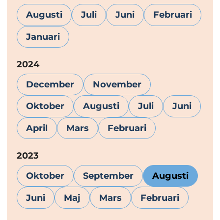
Augusti
Juli
Juni
Februari
Januari
År:
2024
December
November
Oktober
Augusti
Juli
Juni
April
Mars
Februari
År:
2023
Oktober
September
Augusti
Juni
Maj
Mars
Februari