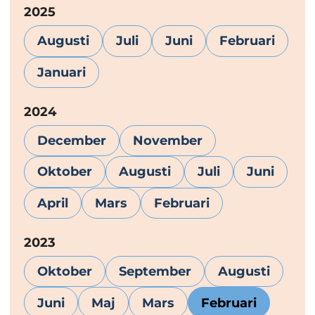
År:
2025
Augusti
Juli
Juni
Februari
Januari
År:
2024
December
November
Oktober
Augusti
Juli
Juni
April
Mars
Februari
År:
2023
Oktober
September
Augusti
Juni
Maj
Mars
Februari