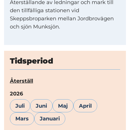
Återställande av ledningar och mark till
den tillfälliga stationen vid
Skeppsbroparken mellan Jordbrovägen
och sjön Munksjön.
Tidsperiod
Återställ
År:
2026
Juli
Juni
Maj
April
Mars
Januari