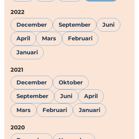
År:
2022
December
September
Juni
April
Mars
Februari
Januari
År:
2021
December
Oktober
September
Juni
April
Mars
Februari
Januari
År:
2020