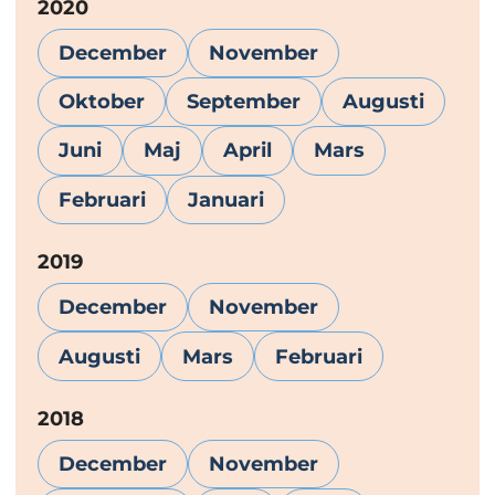
År:
2020
December
November
Oktober
September
Augusti
Juni
Maj
April
Mars
Februari
Januari
År:
2019
December
November
Augusti
Mars
Februari
År:
2018
December
November