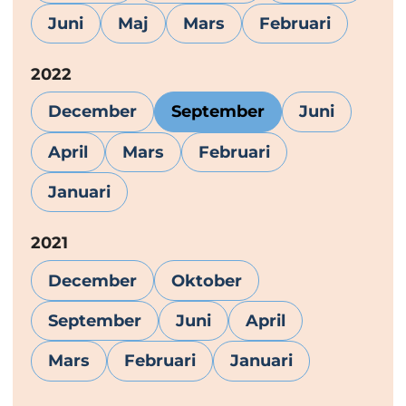
Juni
Maj
Mars
Februari
År:
2022
December
September
Juni
April
Mars
Februari
Januari
År:
2021
December
Oktober
September
Juni
April
Mars
Februari
Januari