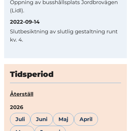
Öppning av busshållsplats Jordbrovägen
(Lidl).
2022-09-14
Slutbesiktning av slutlig gestaltning runt
kv. 4.
Tidsperiod
Återställ
År:
2026
Juli
Juni
Maj
April