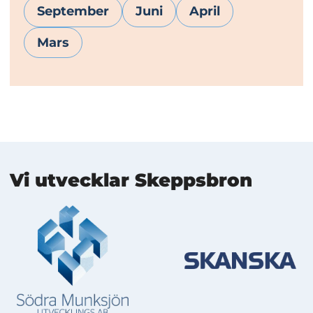
September
Juni
April
Mars
Mer information
Vi utvecklar Skeppsbron