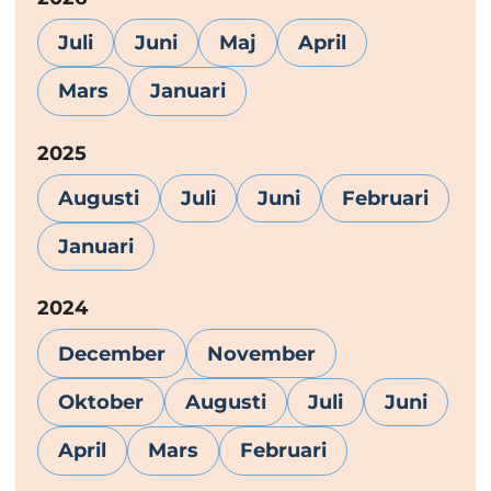
Juli
Juni
Maj
April
Mars
Januari
År:
2025
Augusti
Juli
Juni
Februari
Januari
År:
2024
December
November
Oktober
Augusti
Juli
Juni
April
Mars
Februari