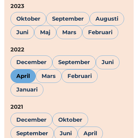
År:
2023
Oktober
September
Augusti
Juni
Maj
Mars
Februari
År:
2022
December
September
Juni
April
Mars
Februari
Januari
År:
2021
December
Oktober
September
Juni
April