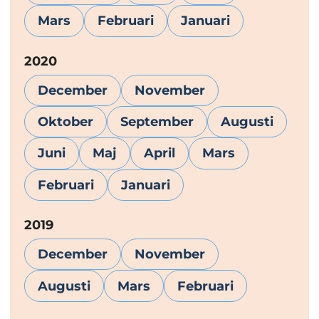
Mars
Februari
Januari
År:
2020
December
November
Oktober
September
Augusti
Juni
Maj
April
Mars
Februari
Januari
År:
2019
December
November
Augusti
Mars
Februari