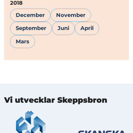
År:
2018
December
November
September
Juni
April
Mars
Mer information
Vi utvecklar Skeppsbron