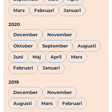
Mars
Februari
Januari
År:
2020
December
November
Oktober
September
Augusti
Juni
Maj
April
Mars
Februari
Januari
År:
2019
December
November
Augusti
Mars
Februari