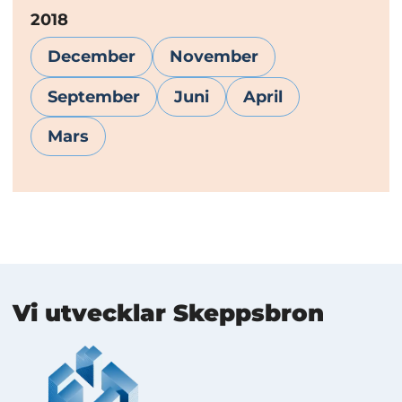
År:
2018
December
November
September
Juni
April
Mars
Mer information
Vi utvecklar Skeppsbron