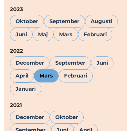
År:
2023
Oktober
September
Augusti
Juni
Maj
Mars
Februari
År:
2022
December
September
Juni
April
Mars
Februari
Januari
År:
2021
December
Oktober
September
Juni
April