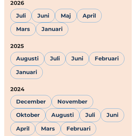
År:
2026
Juli
Juni
Maj
April
Mars
Januari
År:
2025
Augusti
Juli
Juni
Februari
Januari
År:
2024
December
November
Oktober
Augusti
Juli
Juni
April
Mars
Februari