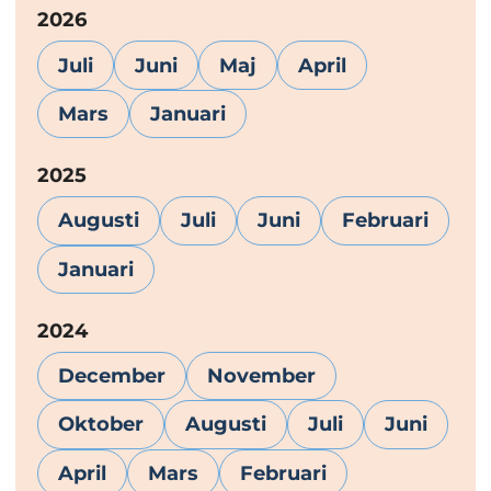
År:
2026
Juli
Juni
Maj
April
Mars
Januari
År:
2025
Augusti
Juli
Juni
Februari
Januari
År:
2024
December
November
Oktober
Augusti
Juli
Juni
April
Mars
Februari