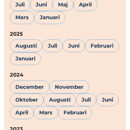
Juli
Juni
Maj
April
Mars
Januari
År:
2025
Augusti
Juli
Juni
Februari
Januari
År:
2024
December
November
Oktober
Augusti
Juli
Juni
April
Mars
Februari
År:
2023