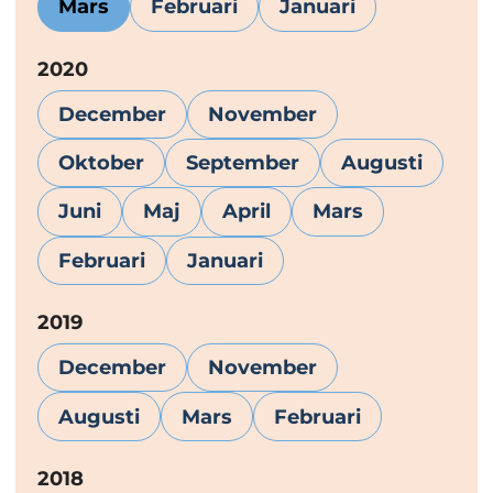
Mars
Februari
Januari
År:
2020
December
November
Oktober
September
Augusti
Juni
Maj
April
Mars
Februari
Januari
År:
2019
December
November
Augusti
Mars
Februari
År:
2018