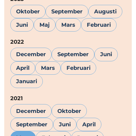
Oktober
September
Augusti
Juni
Maj
Mars
Februari
År:
2022
December
September
Juni
April
Mars
Februari
Januari
År:
2021
December
Oktober
September
Juni
April