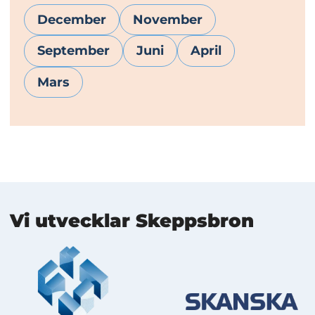
December
November
September
Juni
April
Mars
Mer information
Vi utvecklar Skeppsbron