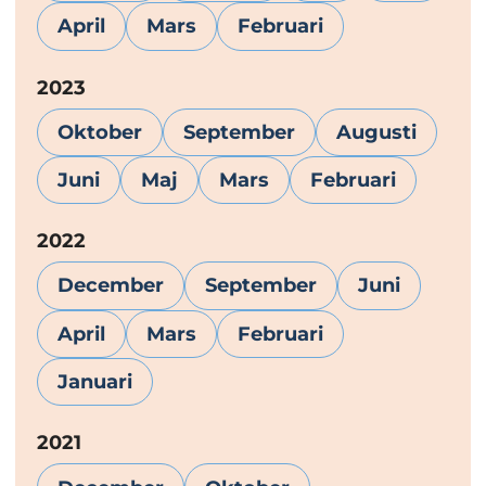
April
Mars
Februari
År:
2023
Oktober
September
Augusti
Juni
Maj
Mars
Februari
År:
2022
December
September
Juni
April
Mars
Februari
Januari
År:
2021