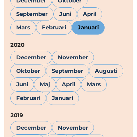
December
Oktober
September
Juni
April
Mars
Februari
Januari
År:
2020
December
November
Oktober
September
Augusti
Juni
Maj
April
Mars
Februari
Januari
År:
2019
December
November