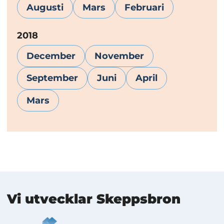
Augusti
Mars
Februari
År:
2018
December
November
September
Juni
April
Mars
Mer information
Vi utvecklar Skeppsbron