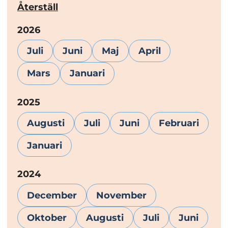
Återställ
År:
2026
Juli
Juni
Maj
April
Mars
Januari
År:
2025
Augusti
Juli
Juni
Februari
Januari
År:
2024
December
November
Oktober
Augusti
Juli
Juni