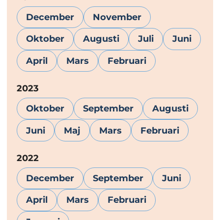
December
November
Oktober
Augusti
Juli
Juni
April
Mars
Februari
År:
2023
Oktober
September
Augusti
Juni
Maj
Mars
Februari
År:
2022
December
September
Juni
April
Mars
Februari