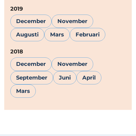
År:
2019
December
November
Augusti
Mars
Februari
År:
2018
December
November
September
Juni
April
Mars