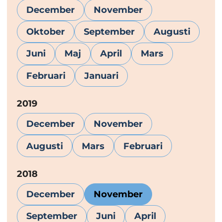
December
November
Oktober
September
Augusti
Juni
Maj
April
Mars
Februari
Januari
År:
2019
December
November
Augusti
Mars
Februari
År:
2018
December
November
September
Juni
April