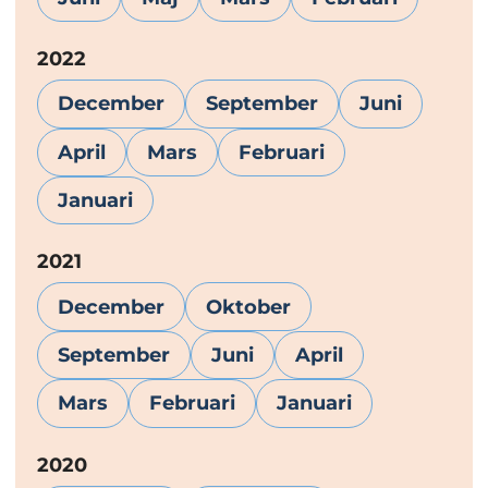
År:
2022
December
September
Juni
April
Mars
Februari
Januari
År:
2021
December
Oktober
September
Juni
April
Mars
Februari
Januari
År:
2020