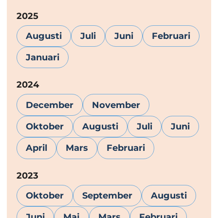
År:
2025
Augusti
Juli
Juni
Februari
Januari
År:
2024
December
November
Oktober
Augusti
Juli
Juni
April
Mars
Februari
År:
2023
Oktober
September
Augusti
Juni
Maj
Mars
Februari