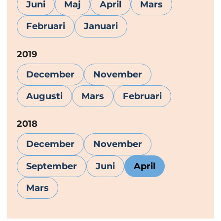
Juni
Maj
April
Mars
Februari
Januari
År:
2019
December
November
Augusti
Mars
Februari
År:
2018
December
November
September
Juni
April
Mars