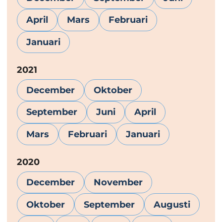
April
Mars
Februari
Januari
År:
2021
December
Oktober
September
Juni
April
Mars
Februari
Januari
År:
2020
December
November
Oktober
September
Augusti